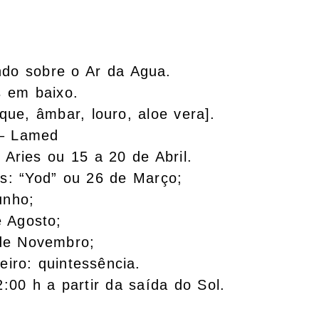
do sobre o Ar da Agua.
 em baixo.
que, âmbar, louro, aloe vera].
 – Lamed
 Aries ou 15 a 20 de Abril.
es: “Yod” ou 26 de Março;
unho;
e Agosto;
 de Novembro;
iro: quintessência.
2:00 h a partir da saída do Sol.