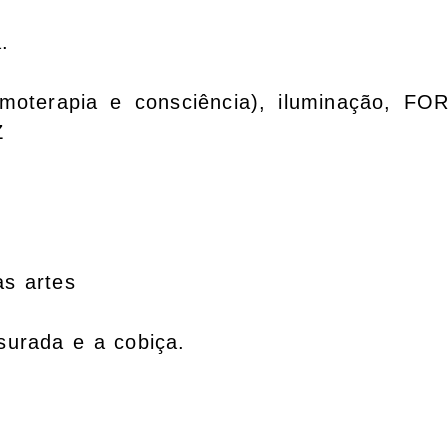
.
moterapia e consciência), iluminação, FO
Z
as artes
surada e a cobiça.